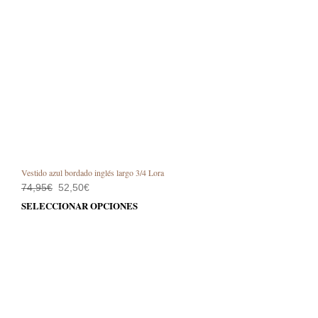
Vestido azul bordado inglés largo 3/4 Lora
El
El
74,95
€
52,50
€
precio
precio
Este
SELECCIONAR OPCIONES
original
actual
prod
era:
es:
74,95€.
52,50€.
tiene
múlt
varia
Las
opci
se