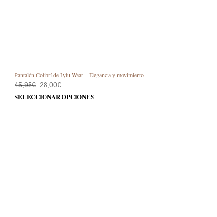
Pantalón Colibrí de Lylu Wear – Elegancia y movimiento
El
El
45,95
€
28,00
€
precio
precio
Este
SELECCIONAR OPCIONES
original
actual
prod
era:
es:
45,95€.
28,00€.
tiene
múlt
varia
Las
opci
se
pue
elegi
en
la