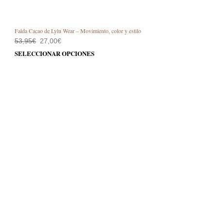
Falda Cacao de Lylu Wear – Movimiento, color y estilo
El
El
53,95
€
27,00
€
precio
precio
Este
SELECCIONAR OPCIONES
original
actual
prod
era:
es:
53,95€.
27,00€.
tiene
múlt
varia
Las
opci
se
pue
elegi
en
la
pági
de
prod