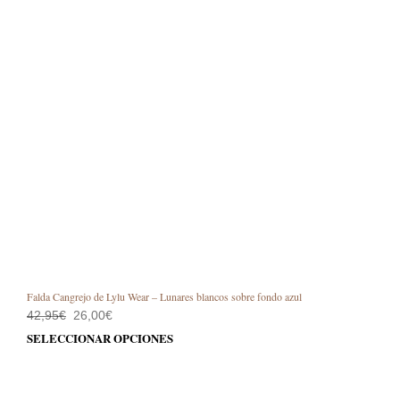
Falda Cangrejo de Lylu Wear – Lunares blancos sobre fondo azul
El
El
42,95
€
26,00
€
precio
precio
Este
SELECCIONAR OPCIONES
original
actual
prod
era:
es:
42,95€.
26,00€.
tiene
múlt