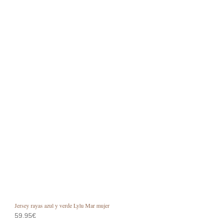
pági
de
prod
Jersey rayas azul y verde Lylu Mar mujer
59,95
€