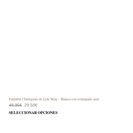
Pantalón Chiringuito de Lylu Wear – Blanco con estampado azul
El
El
48,95
€
29,50
€
precio
precio
Este
SELECCIONAR OPCIONES
original
actual
prod
era:
es:
48,95€.
29,50€.
tiene
múlt