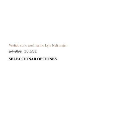
Vestido corto azul marino Lylu Neli mujer
El
El
54,95
€
38,55
€
precio
precio
Este
SELECCIONAR OPCIONES
original
actual
prod
era:
es:
54,95€.
38,55€.
tiene
múlt
varia
Las
opci
se
pue
elegi
en
la