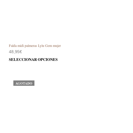
Falda midi palmeras Lylu Gem mujer
48,95
€
Este
SELECCIONAR OPCIONES
prod
tiene
múlt
varia
AGOTADO
Las
opci
se
pue
elegi
en
la