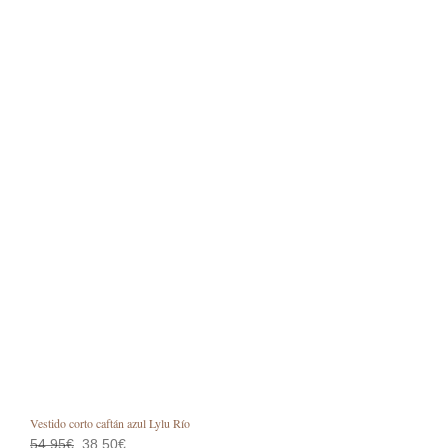
pági
de
prod
Vestido corto caftán azul Lylu Río
El
El
54,95
€
38,50
€