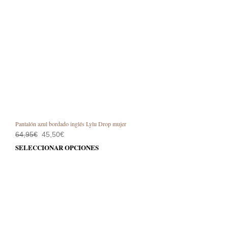
Pantalón azul bordado inglés Lylu Drop mujer
El
El
64,95
€
45,50
€
precio
precio
Este
SELECCIONAR OPCIONES
original
actual
prod
era:
es:
64,95€.
45,50€.
tiene
múlt
varia
Las
opci
se