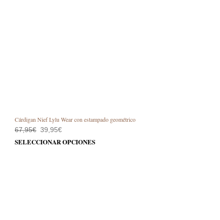
Cárdigan Nief Lylu Wear con estampado geométrico
El
El
67,95
€
39,95
€
precio
precio
Este
SELECCIONAR OPCIONES
original
actual
prod
era:
es:
67,95€.
39,95€.
tiene
múlt
varia
Las
opci
se