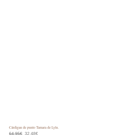
Cárdigan de punto Tamara de Lylu.
El
El
64,95
€
32,48
€