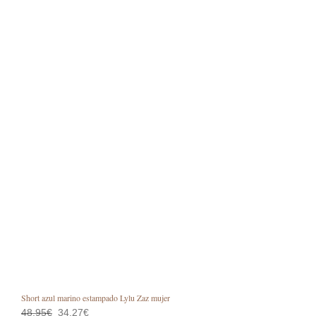
pági
de
prod
Short azul marino estampado Lylu Zaz mujer
El
El
48,95
€
34,27
€