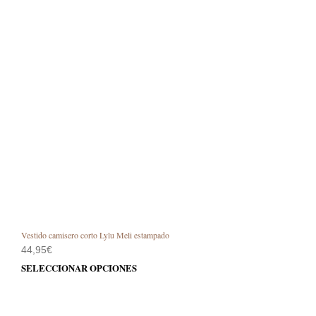
Vestido camisero corto Lylu Meli estampado
44,95
€
Este
SELECCIONAR OPCIONES
prod
tiene
múlt