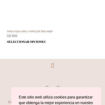
Jersey rayas azul y verde Lylu Mar mujer
59,95
€
Este
SELECCIONAR OPCIONES
prod
tiene
múlt
varia
Las
opci
se
pue
elegi
en
la
Este sitio web utiliza cookies para garantizar
pági
Copyright © 2018 La tiendina de Nu...!!! Todos los derechos
que obtenga la mejor experiencia en nuestro
de