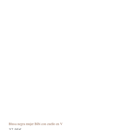
pági
de
prod
Blusa negra mujer Bibi con cuello en V
37,95
€