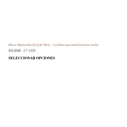
Blusa Melocotón de Lylu Wear – La blusa que transforma tus looks
El
El
53,95
€
27,00
€
precio
precio
Este
SELECCIONAR OPCIONES
original
actual
prod
era:
es:
53,95€.
27,00€.
tiene
múlt
varia
Las
opci
se
pue
elegi
en
la