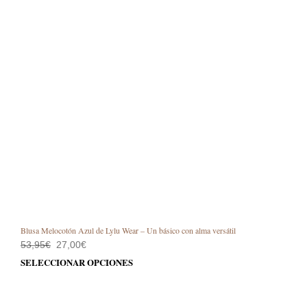
Blusa Melocotón Azul de Lylu Wear – Un básico con alma versátil
El
El
53,95
€
27,00
€
precio
precio
Este
SELECCIONAR OPCIONES
original
actual
prod
era:
es:
53,95€.
27,00€.
tiene
múlt