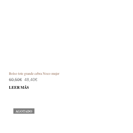
Bolso tote grande cebra Noco mujer
El
El
60,50
€
48,40
€
precio
precio
LEER MÁS
original
actual
era:
es:
60,50€.
48,40€.
AGOTADO