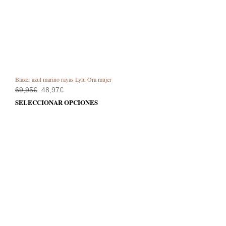
Blazer azul marino rayas Lylu Ora mujer
El
El
69,95
€
48,97
€
precio
precio
Este
SELECCIONAR OPCIONES
original
actual
prod
era:
es:
69,95€.
48,97€.
tiene
múlt
varia
Las
opci
se
pue
elegi
en
la