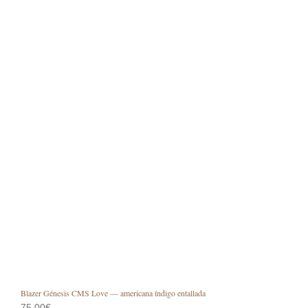
pági
de
prod
Blazer Génesis CMS Love — americana índigo entallada
75,00
€