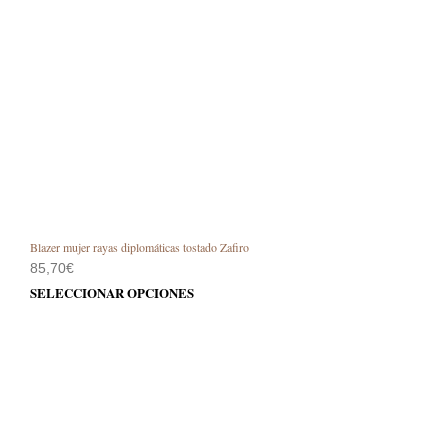
Blazer mujer rayas diplomáticas tostado Zafiro
85,70
€
Este
SELECCIONAR OPCIONES
prod
tiene
múlt
varia
Las
opci
se