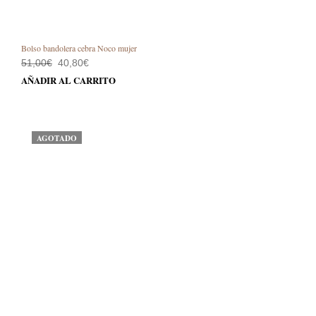
Bolso bandolera cebra Noco mujer
El
El
51,00
€
40,80
€
precio
precio
AÑADIR AL CARRITO
original
actual
era:
es:
51,00€.
40,80€.
AGOTADO