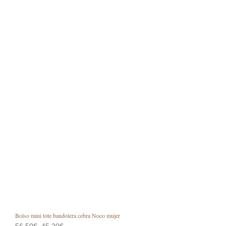
Bolso mini tote bandolera cebra Noco mujer
El
El
56,50
€
45,20
€