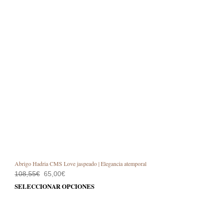
Abrigo Hadria CMS Love jaspeado | Elegancia atemporal
El
El
108,55
€
65,00
€
precio
precio
Este
SELECCIONAR OPCIONES
original
actual
prod
era:
es:
108,55€.
65,00€.
tiene
múlt