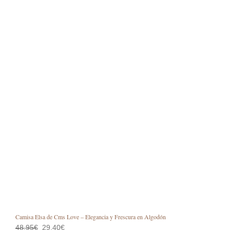
Camisa Elsa de Cms Love – Elegancia y Frescura en Algodón
El
El
48,95
€
29,40
€