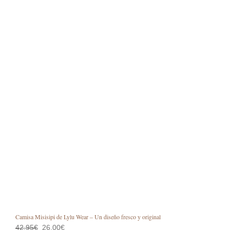
Camisa Misisipi de Lylu Wear – Un diseño fresco y original
El
El
42,95
€
26,00
€