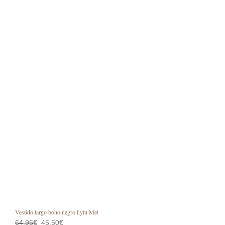
Vestido largo boho negro Lylu Mel
El
El
64,95
€
45,50
€