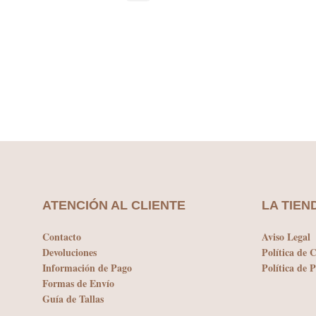
Es
SELECCIONAR OPCIONES
era:
es:
pr
54,95€.
38,55€.
ti
mú
va
La
op
se
pu
ele
en
la
pá
de
ATENCIÓN AL CLIENTE
LA TIEN
pr
Contacto
Aviso Legal
Devoluciones
Política de 
Información de Pago
Política de 
Formas de Envío
Guía de Tallas