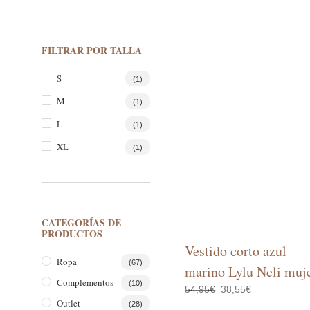
FILTRAR POR TALLA
S
(1)
M
(1)
L
(1)
XL
(1)
CATEGORÍAS DE
PRODUCTOS
Vestido corto azul
Ropa
(67)
marino Lylu Neli muj
Complementos
(10)
El
El
54,95
€
38,55
€
precio
precio
Outlet
(28)
original
actual