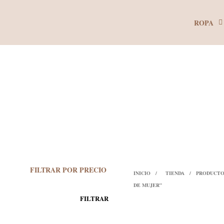
ROPA
FILTRAR POR PRECIO
INICIO
/
TIENDA
/
PRODUCTO
DE MUJER”
PRECIO
PRECIO
FILTRAR
MÍNIMO
MÁXIMO