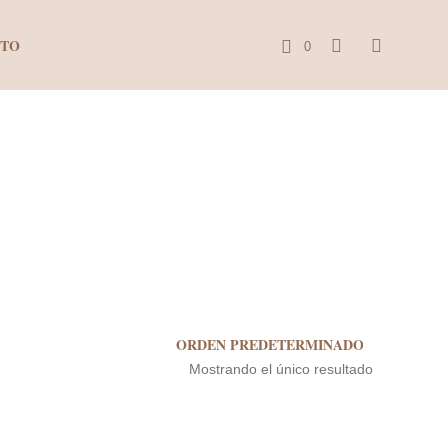
CTO
0
C
a
r
r
i
t
o
Mostrando el único resultado