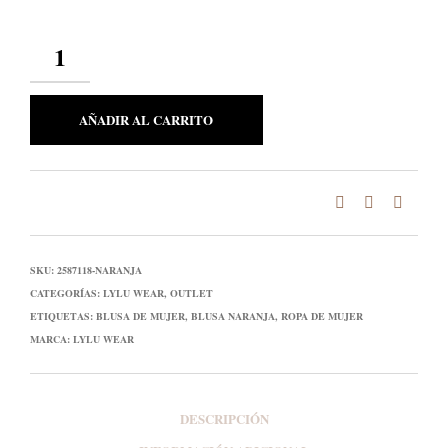
CANTIDAD
AÑADIR AL CARRITO
SKU:
2587118-NARANJA
CATEGORÍAS:
LYLU WEAR
,
OUTLET
ETIQUETAS:
BLUSA DE MUJER
,
BLUSA NARANJA
,
ROPA DE MUJER
MARCA:
LYLU WEAR
DESCRIPCIÓN