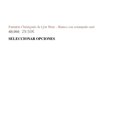
Pantalón Chiringuito de Lylu Wear – Blanco con estampado azul
El
El
29,50
€
48,95
€
precio
precio
Este
SELECCIONAR OPCIONES
original
actual
prod
era:
es:
48,95€.
29,50€.
tiene
múlt
varia
Las
opci
se
pue
elegi
en
la
pági
de
prod