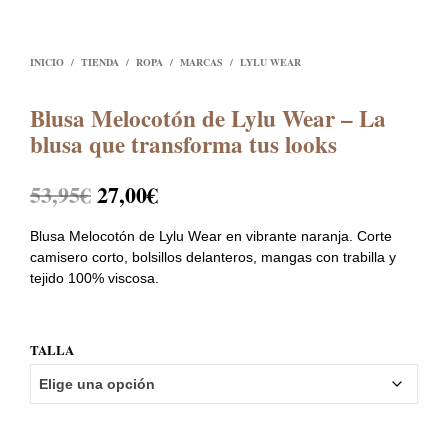
INICIO
/
TIENDA
/
ROPA
/
MARCAS
/
LYLU WEAR
Blusa Melocotón de Lylu Wear – La
blusa que transforma tus looks
El
El
53,95
€
27,00
€
precio
precio
Blusa Melocotón de Lylu Wear en vibrante naranja. Corte
original
actual
camisero corto, bolsillos delanteros, mangas con trabilla y
tejido 100% viscosa.
era:
es:
53,95€.
27,00€.
TALLA