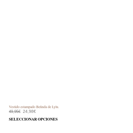
Vestido estampado Belinda de Lylu.
El
El
24,98
€
49,95
€
precio
precio
Este
SELECCIONAR OPCIONES
original
actual
prod
era:
es:
49,95€.
24,98€.
tiene