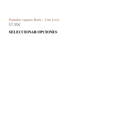
Pantalón vaquero Berta – Cms Love
57,95
€
Este
SELECCIONAR OPCIONES
prod
tiene
múlt
varia
Las
opci
se
pue
elegi
en
la
pági
de
prod