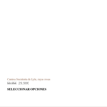
Camisa Suculenta de Lylu, rayas rosas
El
El
29,98
€
59,95
€
precio
precio
Este
SELECCIONAR OPCIONES
original
actual
prod
era:
es:
59,95€.
29,98€.
tiene
múlt