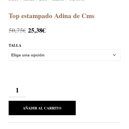
Top estampado Adina de Cms
El
El
50,75
€
25,38
€
precio
precio
TALLA
original
actual
era:
es:
50,75€.
25,38€.
CANTIDAD
AÑADIR AL CARRITO