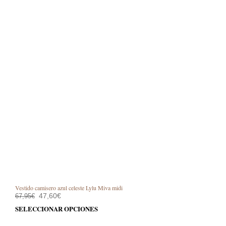
Vestido camisero azul celeste Lylu Miva midi
El
El
47,60
€
67,95
€
precio
precio
Este
SELECCIONAR OPCIONES
original
actual
prod
era:
es: