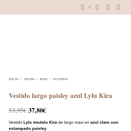
0
INICIO
/
TIENDA
/
ROPA
/
VESTIDOS
Vestido largo paisley azul Lylu Kira
El
El
53,95
€
37,80
€
precio
precio
Vestido
Lylu modelo Kira
de largo maxi en
azul claro con
original
actual
estampado paisley
.