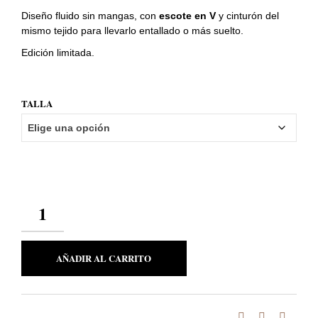
era:
es:
Diseño fluido sin mangas, con
escote en V
y cinturón del
mismo tejido para llevarlo entallado o más suelto.
53,95€.
37,80€.
Edición limitada.
TALLA
CANTIDAD
AÑADIR AL CARRITO