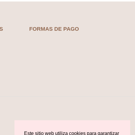
Las
variantes.
opciones
Las
se
opciones
pueden
se
elegir
S
FORMAS DE PAGO
pueden
en
elegir
la
en
página
la
de
página
producto
de
producto
Este sitio web utiliza cookies para garantizar