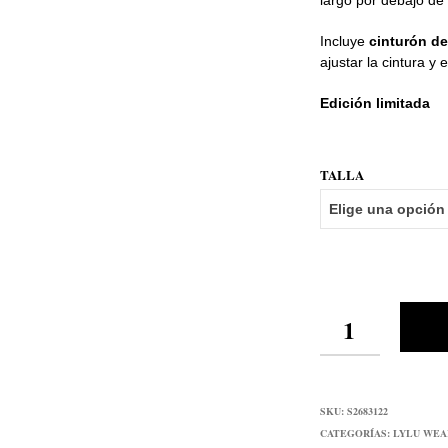
largo por debajo de l
era:
49,95€
Incluye
cinturón de
ajustar la cintura y es
Edición limitada
TALLA
CANTIDAD
SKU:
S2683122
CATEGORÍAS:
LYLU WEA