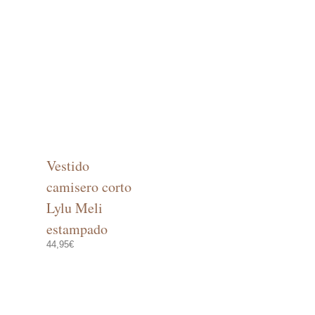
Vestido
camisero corto
Lylu Meli
estampado
o
l
44,95
€
Este
CIONES
producto
€.
Este
SELECCIONAR OPCIONES
tiene
producto
múltiples
tiene
variantes.
múltiples