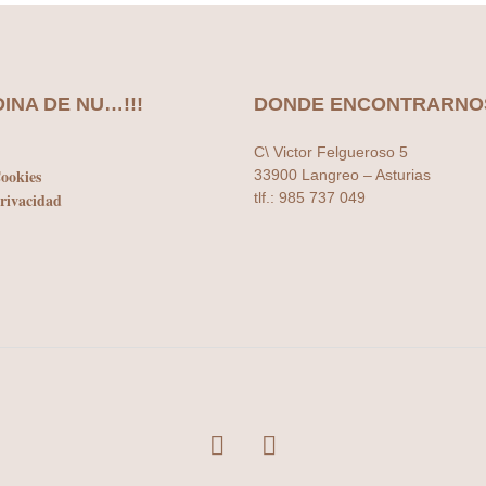
Las
variantes.
opciones
Las
se
opciones
pueden
se
elegir
DINA DE NU…!!!
DONDE ENCONTRARNO
pueden
en
elegir
la
C\ Victor Felgueroso 5
en
página
Cookies
33900 Langreo – Asturias
la
de
Privacidad
tlf.: 985 737 049
página
producto
de
producto