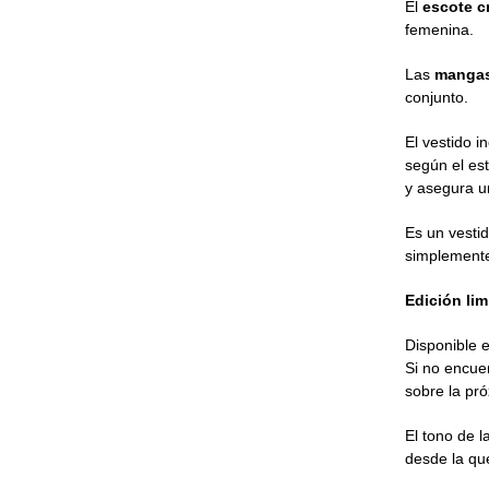
El
escote c
femenina.
Las
mangas
conjunto.
El vestido i
según el est
y asegura u
Es un vestid
simplement
Edición lim
Disponible 
Si no encuen
sobre la pró
El tono de 
desde la que