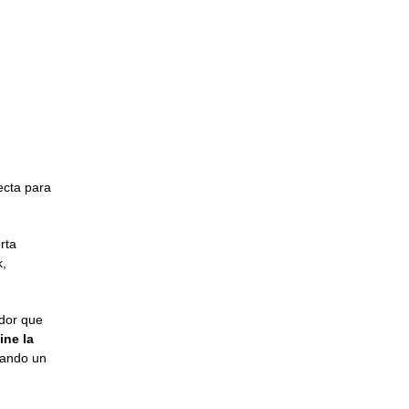
ecta para
rta
k,
edor que
ine la
eando un