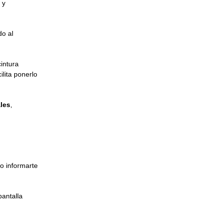
 y
do al
cintura
cilita ponerlo
les
,
 o informarte
pantalla