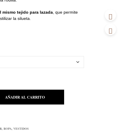
a rodilla.
es:
.
35,00€.
l mismo tejido para lazada
, que permite
tilizar la silueta.
AÑADIR AL CARRITO
R
,
ROPA
,
VESTIDOS