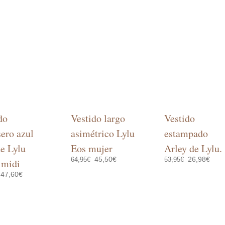
do
Vestido largo
Vestido
ero azul
asimétrico Lylu
estampado
te Lylu
Eos mujer
Arley de Lylu.
El
El
El
El
45,50
€
26,98
€
64,95
€
53,95
€
 midi
precio
precio
precio
preci
El
El
original
actual
original
actua
47,60
€
Este
SELECCIONAR OPCIONES
SELECCIONAR OP
precio
precio
era:
es:
era:
es:
producto
original
actual
64,95€.
45,50€.
53,95€.
26,98
Este
CIONAR OPCIONES
tiene
era:
es:
producto
67,95€.
47,60€.
múltiples
tiene
variantes.
múltiples