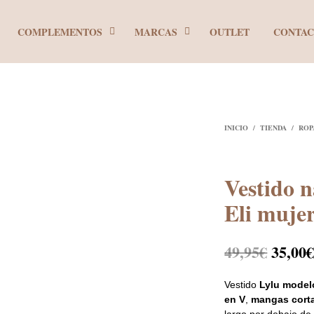
COMPLEMENTOS
MARCAS
OUTLET
CONTA
INICIO
/
TIENDA
/
ROP
Vestido 
Eli muje
El
49,95
€
35,00
precio
Vestido
Lylu modelo
origin
en V
,
mangas cort