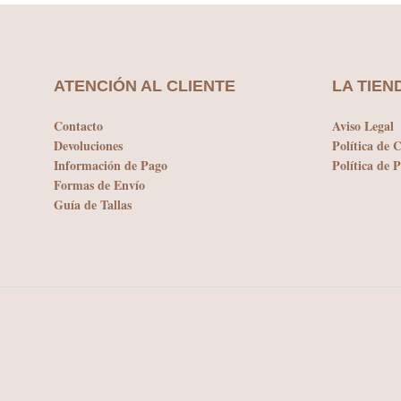
Las
opciones
se
pueden
elegir
ATENCIÓN AL CLIENTE
LA TIEN
en
la
Contacto
Aviso Legal
página
Devoluciones
Política de 
de
Información de Pago
Política de 
producto
Formas de Envío
Guía de Tallas