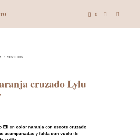
CTO
0
C
a
r
A
/
VESTIDOS
r
i
naranja cruzado Lylu
t
r
o
El
€
precio
 Eli
en
color naranja
con
escote cruzado
al
actual
as acampanadas
y
falda con vuelo
de