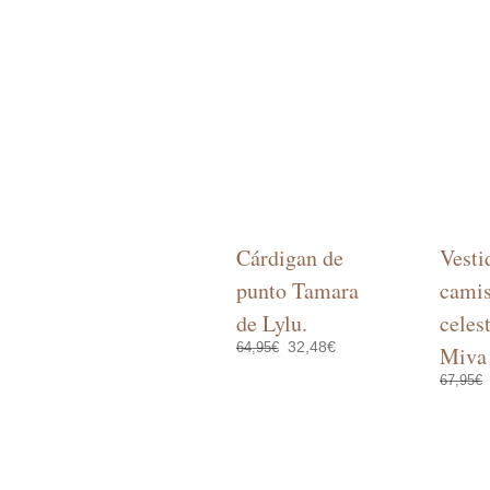
Cárdigan de
Vesti
punto Tamara
camis
de Lylu.
celes
El
El
32,48
€
64,95
€
Miva
precio
precio
original
actual
67,95
€
Este
SELECCIONAR OPCIONES
era:
es:
producto
64,95€.
32,48€.
SELEC
tiene
múltiples
variantes.