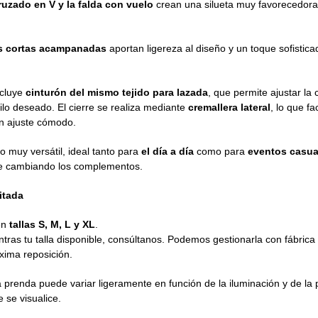
ruzado en V y la falda con vuelo
crean una silueta muy favorecedora
 cortas acampanadas
aportan ligereza al diseño y un toque sofistica
ncluye
cinturón del mismo tejido para lazada
, que permite ajustar la 
ilo deseado. El cierre se realiza mediante
cremallera lateral
, lo que fa
n ajuste cómodo.
o muy versátil, ideal tanto para
el día a día
como para
eventos casua
e cambiando los complementos.
itada
en
tallas S, M, L y XL
.
tras tu talla disponible, consúltanos. Podemos gestionarla con fábrica
xima reposición.
la prenda puede variar ligeramente en función de
la iluminación y de la 
 se visualice.