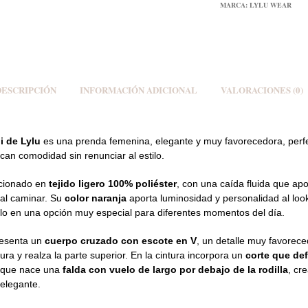
MARCA:
LYLU WEAR
DESCRIPCIÓN
INFORMACIÓN ADICIONAL
VALORACIONES (0)
li de
Lylu
es una prenda femenina, elegante y muy favorecedora, perf
can comodidad sin renunciar al estilo.
ccionado en
tejido ligero 100% poliéster
, con una caída fluida que apo
al caminar. Su
color naranja
aporta luminosidad y personalidad al loo
olo en una opción muy especial para diferentes momentos del día.
resenta un
cuerpo cruzado con escote en V
, un detalle muy favorec
figura y realza la parte superior. En la cintura incorpora un
corte que def
l que nace una
falda con vuelo de largo por debajo de la rodilla
, cr
elegante.