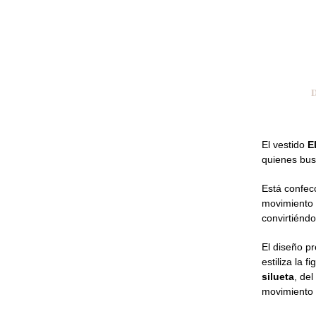
El
vestido
E
quienes bus
Está confe
movimiento 
convirtiénd
El diseño p
estiliza la 
silueta
, de
movimiento 