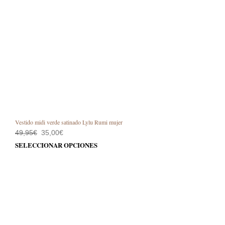
Vestido midi verde satinado Lylu Rumi mujer
El
El
49,95
€
35,00
€
precio
precio
Este
SELECCIONAR OPCIONES
original
actual
prod
era:
es:
49,95€.
35,00€.
tiene
múlt
varia
Las
opci
se