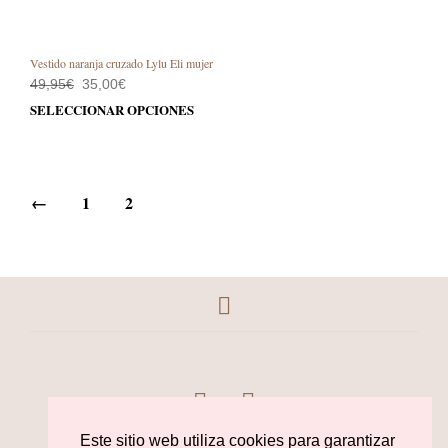
Vestido naranja cruzado Lylu Eli mujer
El
El
49,95
€
35,00
€
precio
precio
Este
SELECCIONAR OPCIONES
original
actual
prod
era:
es:
49,95€.
35,00€.
tiene
múlt
varia
←
1
2
Las
opci
se
pue
elegi
en
la
pági
de
prod
Este sitio web utiliza cookies para garantizar