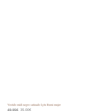
Vestido midi negro satinado Lylu Rumi mujer
El
El
49,95
€
35,00
€