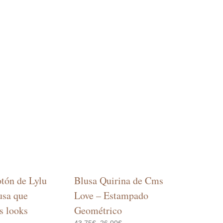
tón de Lylu
Blusa Quirina de Cms
usa que
Love – Estampado
s looks
Geométrico
El
El
43,75
€
26,00
€