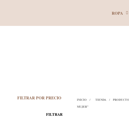
ROPA
FILTRAR POR PRECIO
INICIO
/
TIENDA
/
PRODUCTO
MUJER”
PRECIO
PRECIO
FILTRAR
MÍNIMO
MÁXIMO