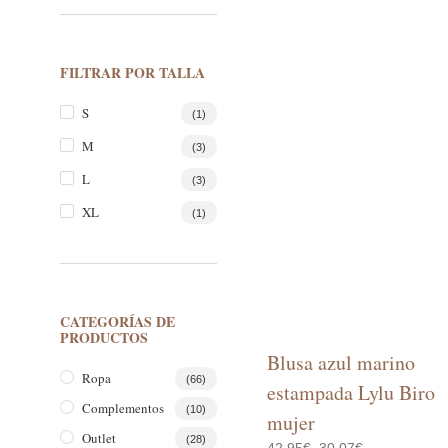
FILTRAR POR TALLA
S
(1)
M
(3)
L
(3)
XL
(1)
CATEGORÍAS DE
PRODUCTOS
Blusa azul marino
Ropa
(66)
estampada Lylu Biro
Complementos
(10)
mujer
Outlet
(28)
El
El
42,95
€
30,07
€