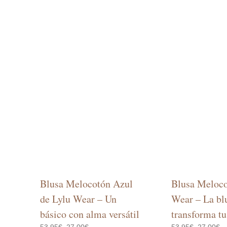
Blusa Melocotón Azul
Blusa Meloco
de Lylu Wear – Un
Wear – La bl
básico con alma versátil
transforma tu
El
El
El
El
53,95
€
27,00
€
53,95
€
27,00
€