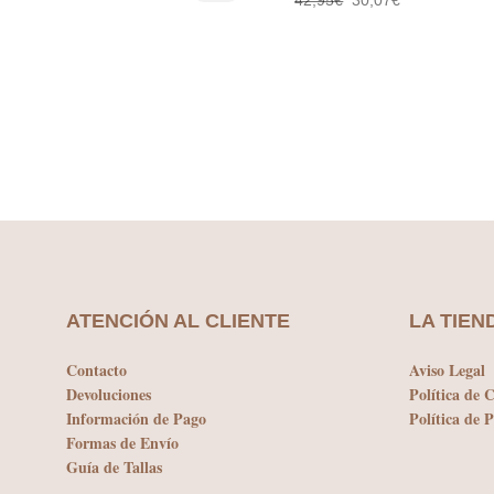
precio
precio
original
actual
Es
SELECCIONAR OPCIONES
era:
es:
pr
42,95€.
30,07€.
ti
mú
va
La
op
se
pu
ele
en
la
pá
ATENCIÓN AL CLIENTE
LA TIEN
de
pr
Contacto
Aviso Legal
Devoluciones
Política de 
Información de Pago
Política de 
Formas de Envío
Guía de Tallas