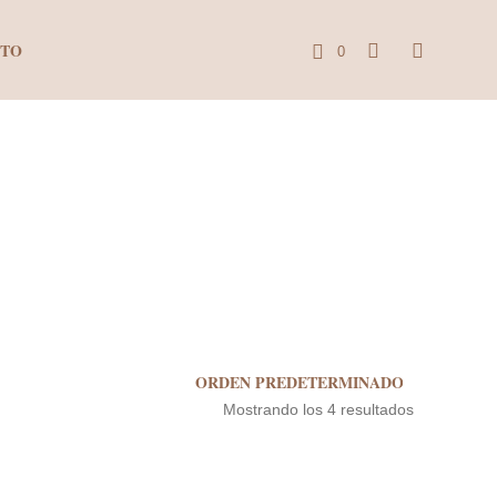
CTO
0
C
a
r
r
i
t
o
Mostrando los 4 resultados